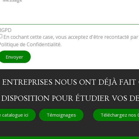
RGPD
En cochant cette case, vous acceptez d'être recontacté pa
Politique de Confidentialité.
Envoyer
Alternative:
0 ENTREPRISES NOUS ONT DÉJÀ FAI
 DISPOSITION POUR ÉTUDIER VOS 
 catalogue ici
Témoignages
Téléchargez nos C